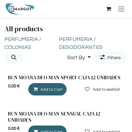
Skip to Content
All products
PERFUMERIA /
PERFUMERIA /
COLONIAS
DESODORANTES
Sort By
Filters
BCN MOANA DEO MAN SPORT CAJA 12 UNIDADES
0.00
€
Add to Cart
Add to wishlist
BCN MOANA DEO MAN SENSUAL CAJA 12
UNIDADES
0.00
€
Add to Cart
Add to wishlist